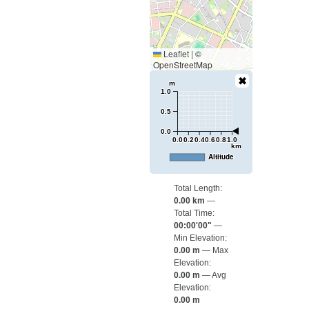
Leaflet
|
©
OpenStreetMap
m
1.0
0.5
0.0
0.0
0.2
0.4
0.6
0.8
1.0
km
Altitude
Total Length:
0.00 km
Total Time:
00:00'00"
Min Elevation:
0.00 m
Max
Elevation:
0.00 m
Avg
Elevation:
0.00 m