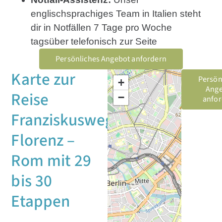
englischsprachiges Team in Italien steht
dir in Notfällen 7 Tage pro Woche
tagsüber telefonisch zur Seite
Persönliches Angebot anfordern
Karte zur
Persön
+
Ang
Reise
−
anfo
Franziskusweg:
Florenz –
Rom mit 29
bis 30
Etappen