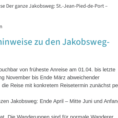
ise Der ganze Jakobsweg: St.-Jean-Pied-de-Port –
n
hinweise zu den Jakobsweg-
 buchbar von früheste Anreise am 01.04. bis letzte
ang November bis Ende März abweichender
f. die Reise mit konkretem Reisetermin zunächst pe
zen Jakobsweg: Ende April – Mitte Juni und Anfan
at. Die Wanderungen sind für normale Wanderer