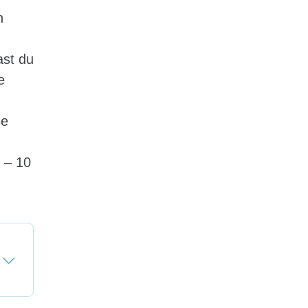
n
ast du
e
se
7 – 10