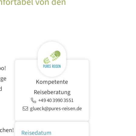
mfortabel von den
po!
rge
Kompetente
d
Reiseberatung
+49 40 3990 3551
glueck@pures-reisen.de
chen!
Reisedatum