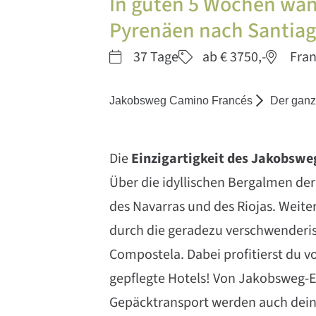
In guten 5 Wochen wand
Pyrenäen nach Santia
37 Tage
ab € 3750,-
Fran
Jakobsweg Camino Francés
Der ganz
Die
Einzigartigkeit des Jakobswe
Über die idyllischen Bergalmen d
des Navarras und des Riojas. Weite
durch die geradezu verschwenderis
Compostela. Dabei profitierst du v
gepflegte Hotels! Von Jakobsweg-E
Gepäcktransport werden auch dei