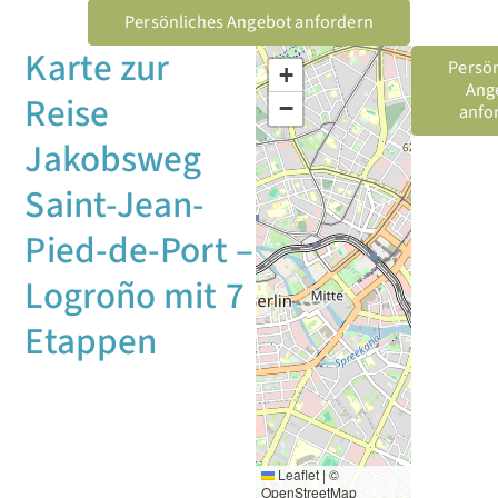
Persönliches Angebot anfordern
Karte zur
Persön
+
Ang
Reise
−
anfo
Jakobsweg
Saint-Jean-
Pied-de-Port –
Logroño mit 7
Etappen
Leaflet
|
©
OpenStreetMap