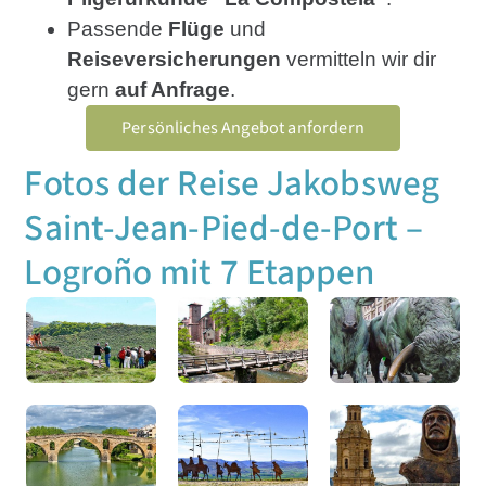
Passende
Flüge
und
Reiseversicherungen
vermitteln wir dir
gern
auf Anfrage
.
Persönliches Angebot anfordern
Fotos der Reise Jakobsweg
Saint-Jean-Pied-de-Port –
Logroño mit 7 Etappen