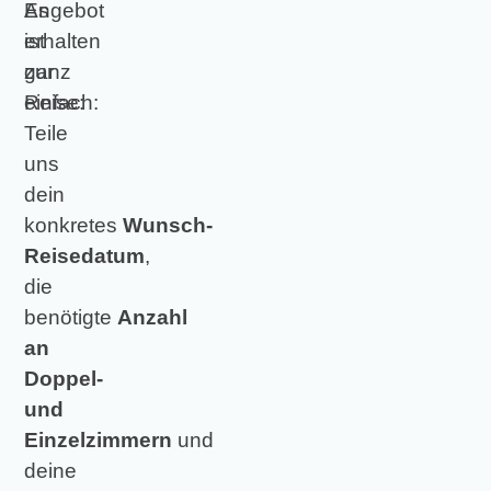
Es
Angebot
ist
erhalten
ganz
zur
einfach:
Reise:
Teile
uns
dein
konkretes
Wunsch-
Reisedatum
,
die
benötigte
Anzahl
an
Doppel-
und
Einzelzimmern
und
deine