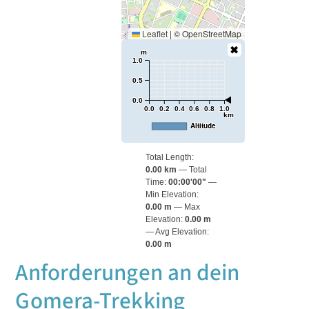
Leaflet
|
© OpenStreetMap
m
1.0
0.5
0.0
0.0
0.2
0.4
0.6
0.8
1.0
km
Altitude
Total Length:
0.00 km
Total
Time:
00:00'00"
Min Elevation:
0.00 m
Max
Elevation:
0.00 m
Avg Elevation:
0.00 m
Anforderungen an dein
Gomera-Trekking