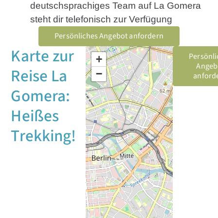
deutschsprachiges Team auf La Gomera
steht dir telefonisch zur Verfügung
Persönliches Angebot anfordern
Karte zur
Persönli
+
Angeb
Reise La
−
anford
Gomera:
Heißes
Trekking!