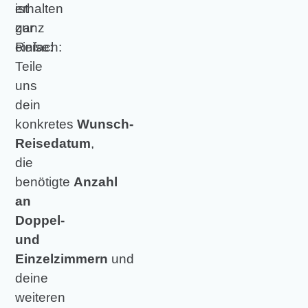
ist
erhalten
ganz
zur
einfach:
Reise:
Teile
uns
dein
konkretes
Wunsch-
Reisedatum
,
die
benötigte
Anzahl
an
Doppel-
und
Einzelzimmern
und
deine
weiteren