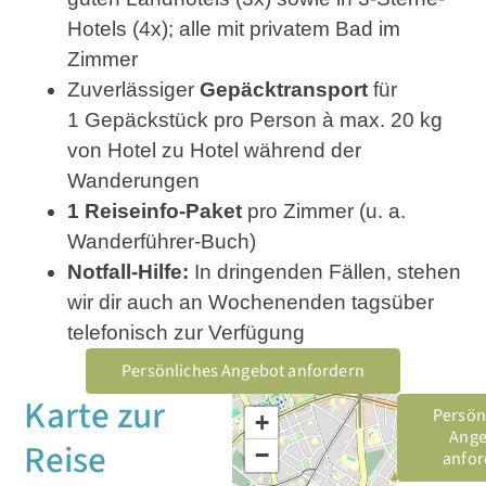
Hotels (4x); alle mit privatem Bad im
Zimmer
Zuverlässiger
Gepäcktransport
für
1 Gepäckstück pro Person à max. 20 kg
von Hotel zu Hotel während der
Wanderungen
1 Reiseinfo-Paket
pro Zimmer (u. a.
Wanderführer-Buch)
Notfall-Hilfe:
In dringenden Fällen, stehen
wir dir auch an Wochenenden tagsüber
telefonisch zur Verfügung
Persönliches Angebot anfordern
Karte zur
Persön
+
Ange
Reise
−
anfor