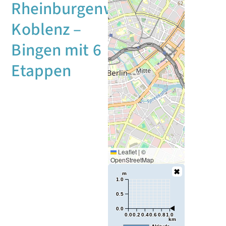
Rheinburgenweg:
Koblenz –
Bingen mit 6
Etappen
Leaflet
|
©
OpenStreetMap
m
1.0
0.5
0.0
0.0
0.2
0.4
0.6
0.8
1.0
km