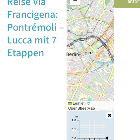
Reise Via
−
anfor
Francigena:
Pontrémoli –
Lucca mit 7
Etappen
Leaflet
|
©
OpenStreetMap
m
1.0
0.5
0.0