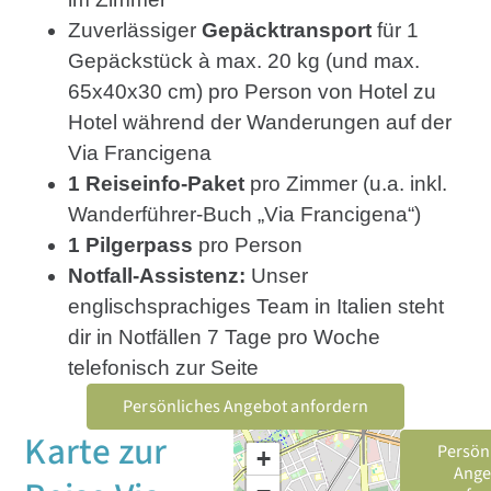
Zuverlässiger
Gepäcktransport
für 1
Gepäckstück à max. 20 kg (und max.
65x40x30 cm) pro Person von Hotel zu
Hotel während der Wanderungen auf der
Via Francigena
1 Reiseinfo-Paket
pro Zimmer (u.a. inkl.
Wanderführer-Buch „Via Francigena“)
1 Pilgerpass
pro Person
Notfall-Assistenz:
Unser
englischsprachiges Team in Italien steht
dir in Notfällen 7 Tage pro Woche
telefonisch zur Seite
Persönliches Angebot anfordern
Karte zur
Persön
+
Ange