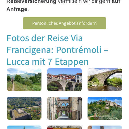
Reiseversicherung
vermitteln wir dir gern
auf
Anfrage
.
Persönliches Angebot anfordern
Fotos der Reise Via
Francigena: Pontrémoli –
Lucca mit 7 Etappen